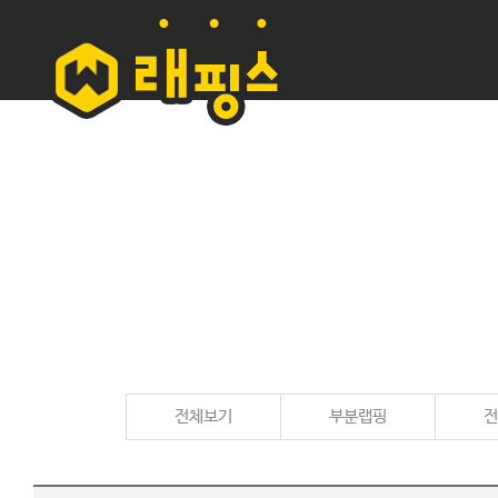
전체보기
부분랩핑
전