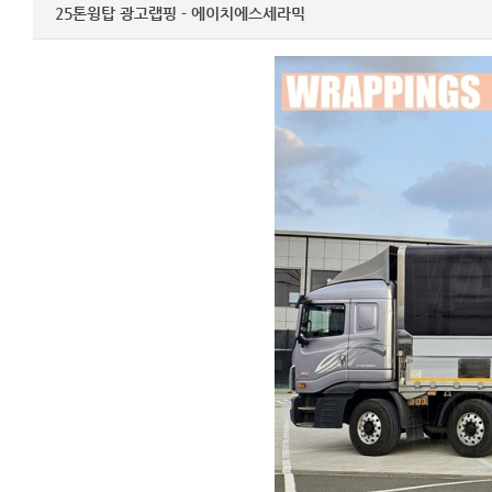
25톤윙탑 광고랩핑 - 에이치에스세라믹