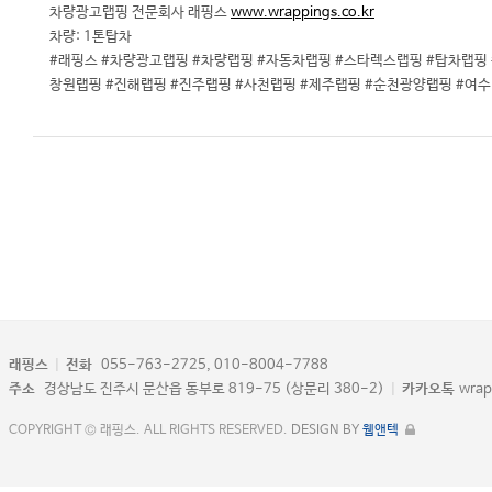
차량광고랩핑 전문회사 래핑스
www.wrappings.co.kr
차량: 1톤탑차
#래핑스 #차량광고랩핑 #차량랩핑 #자동차랩핑 #스타렉스랩핑 #탑차랩핑
창원랩핑 #진해랩핑 #진주랩핑 #사천랩핑 #제주랩핑 #순천광양랩핑 #여
래핑스
|
전화
055-763-2725, 010-8004-7788
주소
경상남도 진주시 문산읍 동부로 819-75 (상문리 380-2)
|
카카오톡
wrap
COPYRIGHT © 래핑스. ALL RIGHTS RESERVED.
DESIGN BY
웹앤텍