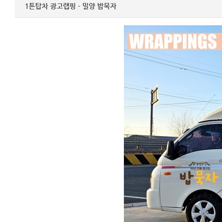
1톤탑차 광고랩핑 - 밀양 밥묵자