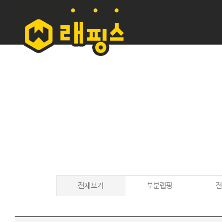
전체보기
부분랩핑
전