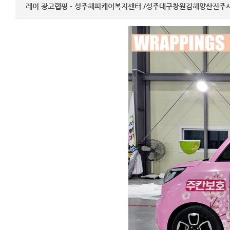
레이 광고랩핑 - 성주해피케어복지센터 /성주대구창원김해양산진