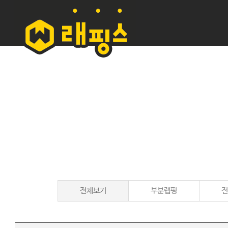
전체보기
부분랩핑
전