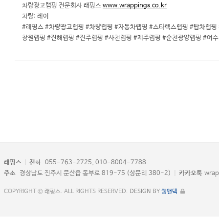
차량광고랩핑 전문회사 래핑스
www.wrappings.co.kr
차량: 레이
#래핑스 #차량광고랩핑 #차량랩핑 #자동차랩핑 #스타렉스랩핑 #탑차랩핑
창원랩핑 #진해랩핑 #진주랩핑 #사천랩핑 #제주랩핑 #순천광양랩핑 #여
래핑스
|
전화
055-763-2725, 010-8004-7788
주소
경상남도 진주시 문산읍 동부로 819-75 (상문리 380-2)
|
카카오톡
wrap
COPYRIGHT © 래핑스. ALL RIGHTS RESERVED.
DESIGN BY
웹앤텍