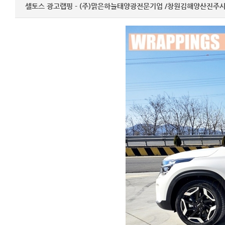
셀토스 광고랩핑 - (주)맑은하늘태양광전문기업 /창원김해양산진