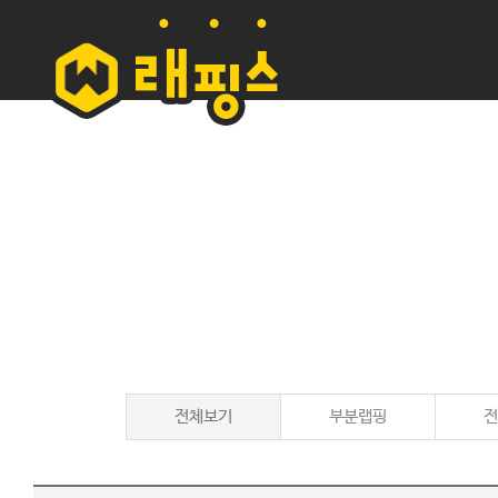
전체보기
부분랩핑
전