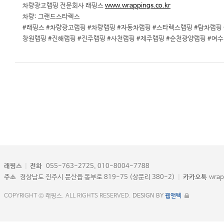
차량광고랩핑 전문회사 래핑스
www.wrappings.co.kr
차량: 그랜드스타렉스
#래핑스 #차량광고랩핑 #차량랩핑 #자동차랩핑 #스타렉스랩핑 #탑차랩핑
창원랩핑 #진해랩핑 #진주랩핑 #사천랩핑 #제주랩핑 #순천광양랩핑 #여
래핑스
|
전화
055-763-2725, 010-8004-7788
주소
경상남도 진주시 문산읍 동부로 819-75 (상문리 380-2)
|
카카오톡
wrap
COPYRIGHT © 래핑스. ALL RIGHTS RESERVED.
DESIGN BY
웹앤텍