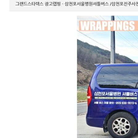
그랜드스타렉스 광고랩핑 - 삼천포서울병원셔틀버스 /삼천포진주