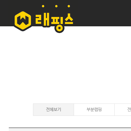
전체보기
부분랩핑
전