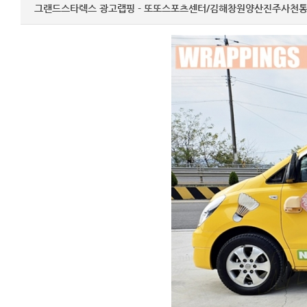
그랜드스타렉스 광고랩핑 - 또또스포츠센터/김해창원양산진주사천