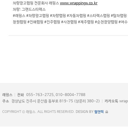
차량광고랩핑 전문회사 래핑스
www.wrappings.co.kr
차량: 그랜드스타렉스
#래핑스 #차량광고랩핑 #차량랩핑 #자동차랩핑 #스타렉스랩핑 #탑차랩핑
창원랩핑 #진해랩핑 #진주랩핑 #사천랩핑 #제주랩핑 #순천광양랩핑 #여
래핑스
|
전화
055-763-2725, 010-8004-7788
주소
경상남도 진주시 문산읍 동부로 819-75 (상문리 380-2)
|
카카오톡
wrap
COPYRIGHT © 래핑스. ALL RIGHTS RESERVED.
DESIGN BY
웹앤텍