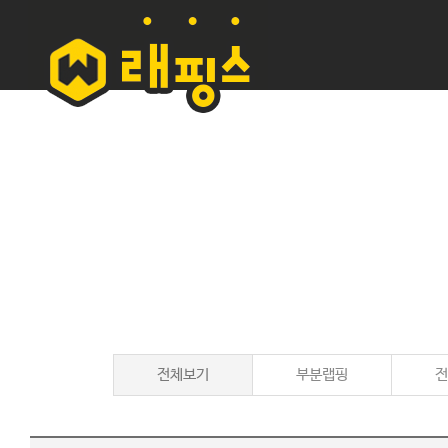
전체보기
부분랩핑
전